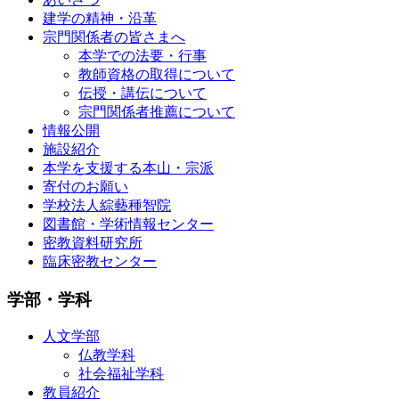
建学の精神・沿革
宗門関係者の皆さまへ
本学での法要・行事
教師資格の取得について
伝授・講伝について
宗門関係者推薦について
情報公開
施設紹介
本学を支援する本山・宗派
寄付のお願い
学校法人綜藝種智院
図書館・学術情報センター
密教資料研究所
臨床密教センター
学部・学科
人文学部
仏教学科
社会福祉学科
教員紹介