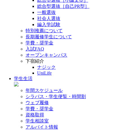
総合型選抜［小論文型］
総合型選抜［自己PR型］
一般選抜
社会人選抜
編入学試験
特別推薦について
長期履修学生について
学費・奨学金
入試FAQ
オープンキャンパス
下宿紹介
ナジック
UniLife
学生生活
年間スケジュール
シラバス・学生便覧・時間割
ウェブ履修
学費・奨学金
資格取得
学生相談室
アルバイト情報