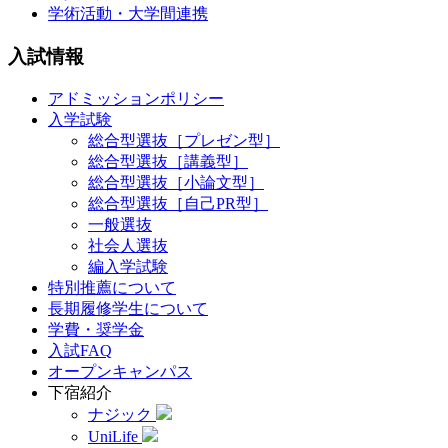
学術活動・大学間連携
入試情報
アドミッションポリシー
入学試験
総合型選抜［プレゼン型］
総合型選抜［講義型］
総合型選抜［小論文型］
総合型選抜［自己PR型］
一般選抜
社会人選抜
編入学試験
特別推薦について
長期履修学生について
学費・奨学金
入試FAQ
オープンキャンパス
下宿紹介
ナジック
UniLife