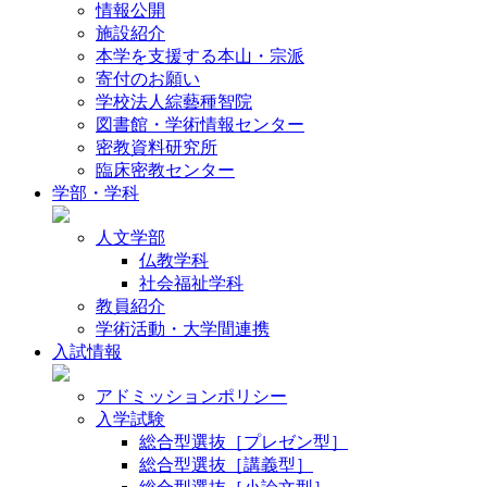
情報公開
施設紹介
本学を支援する本山・宗派
寄付のお願い
学校法人綜藝種智院
図書館・学術情報センター
密教資料研究所
臨床密教センター
学部・学科
人文学部
仏教学科
社会福祉学科
教員紹介
学術活動・大学間連携
入試情報
アドミッションポリシー
入学試験
総合型選抜［プレゼン型］
総合型選抜［講義型］