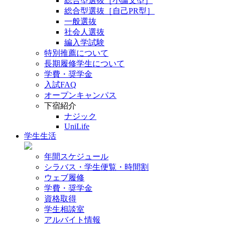
総合型選抜［小論文型］
総合型選抜［自己PR型］
一般選抜
社会人選抜
編入学試験
特別推薦について
長期履修学生について
学費・奨学金
入試FAQ
オープンキャンパス
下宿紹介
ナジック
UniLife
学生生活
年間スケジュール
シラバス・学生便覧・時間割
ウェブ履修
学費・奨学金
資格取得
学生相談室
アルバイト情報