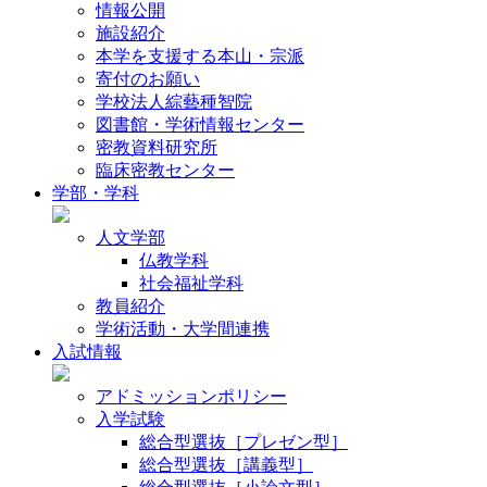
情報公開
施設紹介
本学を支援する本山・宗派
寄付のお願い
学校法人綜藝種智院
図書館・学術情報センター
密教資料研究所
臨床密教センター
学部・学科
人文学部
仏教学科
社会福祉学科
教員紹介
学術活動・大学間連携
入試情報
アドミッションポリシー
入学試験
総合型選抜［プレゼン型］
総合型選抜［講義型］