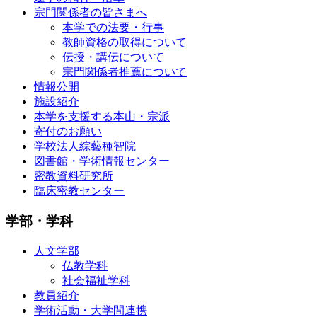
宗門関係者の皆さまへ
本学での法要・行事
教師資格の取得について
伝授・講伝について
宗門関係者推薦について
情報公開
施設紹介
本学を支援する本山・宗派
寄付のお願い
学校法人綜藝種智院
図書館・学術情報センター
密教資料研究所
臨床密教センター
学部・学科
人文学部
仏教学科
社会福祉学科
教員紹介
学術活動・大学間連携