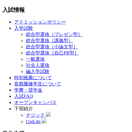
入試情報
アドミッションポリシー
入学試験
総合型選抜［プレゼン型］
総合型選抜［講義型］
総合型選抜［小論文型］
総合型選抜［自己PR型］
一般選抜
社会人選抜
編入学試験
特別推薦について
長期履修学生について
学費・奨学金
入試FAQ
オープンキャンパス
下宿紹介
ナジック
UniLife