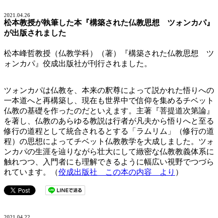
2021.04.26
松本教授が執筆した本『構築された仏教思想 ツォンカパ』
が出版されました
松本峰哲教授（仏教学科）（著）『構築された仏教思想 ツ
ォンカパ』佼成出版社が刊行されました。
ツォンカパは仏教を、本来の釈尊によって説かれた悟りへの
一本道へと再構築し、現在も世界中で信仰を集めるチベット
仏教の基礎を作ったのだといえます。主著『菩提道次第論』
を著し、仏教のあらゆる教説は行者が凡夫から悟りへと至る
修行の道程として統合されるとする「ラムリム」（修行の道
程）の思想によってチベット仏教教学を大成しました。ツォ
ンカパの生涯を辿りながら壮大にして緻密な仏教教義体系に
触れつつ、入門者にも理解できるように幅広い視野でつづら
れています。（
佼成出版社 この本の内容 より
）
2021.04.22