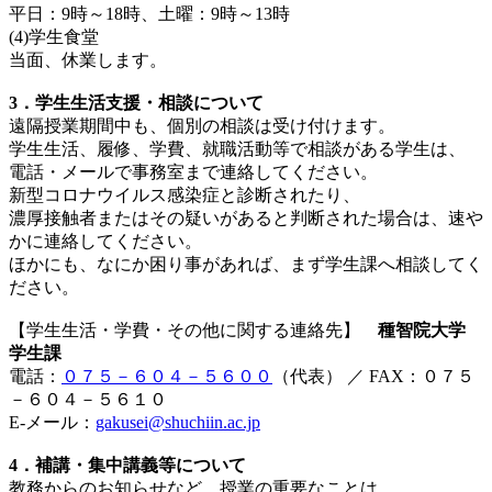
平日：9時～18時、土曜：9時～13時
(4)学生食堂
当面、休業します。
3．学生生活支援・相談について
遠隔授業期間中も、個別の相談は受け付けます。
学生生活、履修、学費、就職活動等で相談がある学生は、
電話・メールで事務室まで連絡してください。
新型コロナウイルス感染症と診断されたり、
濃厚接触者またはその疑いがあると判断された場合は、速や
かに連絡してください。
ほかにも、なにか困り事があれば、まず学生課へ相談してく
ださい。
【学生生活・学費・その他に関する連絡先】
種智院大学
学生課
電話：
０７５－６０４－５６００
（代表） ／ FAX：０７５
－６０４－５６１０
E-メール：
gakusei@shuchiin.ac.jp
4．補講・集中講義等について
教務からのお知らせなど、授業の重要なことは、