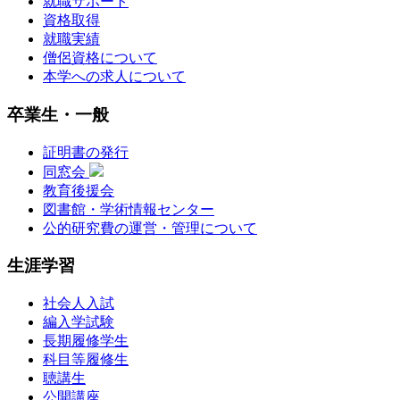
就職サポート
資格取得
就職実績
僧侶資格について
本学への求人について
卒業生・一般
証明書の発行
同窓会
教育後援会
図書館・学術情報センター
公的研究費の運営・管理について
生涯学習
社会人入試
編入学試験
長期履修学生
科目等履修生
聴講生
公開講座