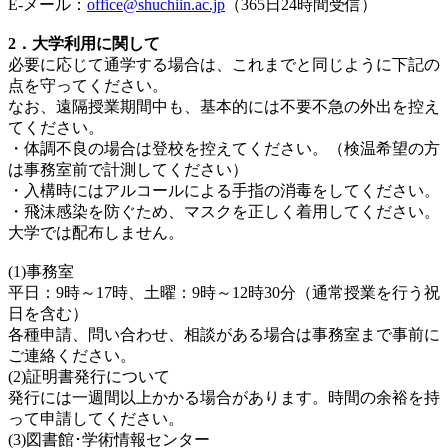
E-メール：
office@shuchiin.ac.jp
（365日24時間受信）
2．大学利用に関して
必要に応じて通学する場合は、これまでと同じように下記の
点を守ってください。
なお、遠隔授業期間中も、基本的には不要不急の外出を控え
てください。
・体調不良の場合は登校を控えてください。（検温希望の方
は事務室前で計測してください）
・入構時にはアルコールによる手指の消毒をしてください。
・飛沫感染を防ぐため、マスクを正しく着用してください。
大学では配布しません。
(1)事務室
平日：9時～17時、土曜：9時～12時30分（通常授業を行う祝
日を含む）
各種申請、問い合わせ、相談がある場合は事務室まで事前に
ご連絡ください。
(2)証明書発行について
発行には一週間以上かかる場合があります。時間の余裕を持
って申請してください。
(3)図書館･学術情報センター