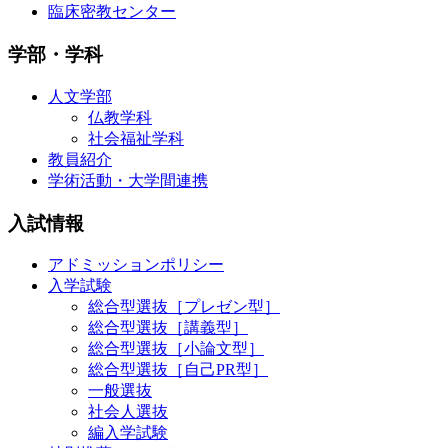
臨床密教センター
学部・学科
人文学部
仏教学科
社会福祉学科
教員紹介
学術活動・大学間連携
入試情報
アドミッションポリシー
入学試験
総合型選抜［プレゼン型］
総合型選抜［講義型］
総合型選抜［小論文型］
総合型選抜［自己PR型］
一般選抜
社会人選抜
編入学試験