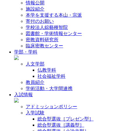
情報公開
施設紹介
本学を支援する本山・宗派
寄付のお願い
学校法人綜藝種智院
図書館・学術情報センター
密教資料研究所
臨床密教センター
学部・学科
人文学部
仏教学科
社会福祉学科
教員紹介
学術活動・大学間連携
入試情報
アドミッションポリシー
入学試験
総合型選抜［プレゼン型］
総合型選抜［講義型］