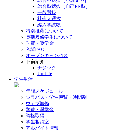
総合型選抜［小論文型］
総合型選抜［自己PR型］
一般選抜
社会人選抜
編入学試験
特別推薦について
長期履修学生について
学費・奨学金
入試FAQ
オープンキャンパス
下宿紹介
ナジック
UniLife
学生生活
年間スケジュール
シラバス・学生便覧・時間割
ウェブ履修
学費・奨学金
資格取得
学生相談室
アルバイト情報