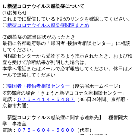
1. 新型コロナウイルス感染症について
(1)お知らせ
これまでに配信している下記のリンクを確認してください。
〇
新型コロナウイルス感染症関連まとめ
(2)感染症の該当症状があったとき
最初に各都道府県の「帰国者･接触者相談センター」に相談
してください。
同相談センターから受診するよう指示されたとき、および検
査を受けて診断結果が判明した場合は、
本学へ電話またはメールで必ず報告してください。休日はメ
ールで連絡してください。
〇
帰国者・接触者相談センター
（厚労省ホームページ）
※京都府の場合「きょうと新型コロナ医療相談センター」
電話：
０７５－４１４－５４８７
（365日24時間、京都府・
京都市共通）
新型コロナウィルス感染症に関する連絡先】 種智院大
学 事務室
電話：
０７５－６０４－５６００
（代表）