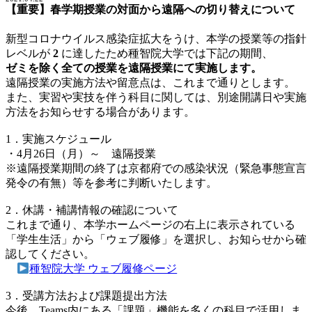
【重要】春学期授業の対面から遠隔への切り替えについて
新型コロナウイルス感染症拡大をうけ、本学の授業等の指針
レベルが
2
に達したため種智院大学では下記の期間、
ゼミを除く全ての授業を遠隔授業にて実施します。
遠隔授業の実施方法や留意点は、これまで通りとします。
また、実習や実技を伴う科目に関しては、別途開講日や実施
方法をお知らせする場合があります。
1．実施スケジュール
・4月26日（月）～ 遠隔授業
※遠隔授業期間の終了は京都府での感染状況（緊急事態宣言
発令の有無）等を参考に判断いたします。
2．休講・補講情報の確認について
これまで通り、本学ホームページの右上に表示されている
「学生生活」から「ウェブ履修」を選択し、お知らせから確
認してください。
種智院大学 ウェブ履修ページ
3．受講方法および課題提出方法
今後、Teams内にある「課題」機能を多くの科目で活用しま