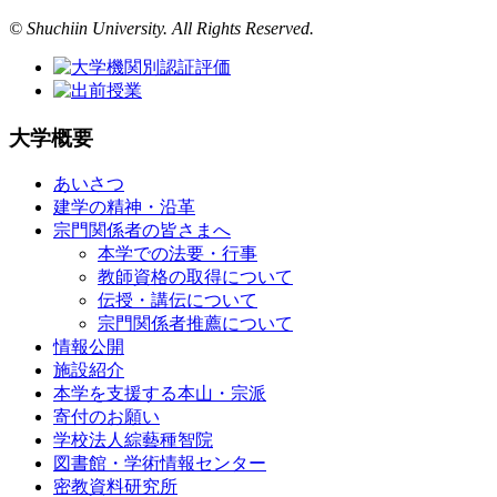
© Shuchiin University. All Rights Reserved.
大学概要
あいさつ
建学の精神・沿革
宗門関係者の皆さまへ
本学での法要・行事
教師資格の取得について
伝授・講伝について
宗門関係者推薦について
情報公開
施設紹介
本学を支援する本山・宗派
寄付のお願い
学校法人綜藝種智院
図書館・学術情報センター
密教資料研究所