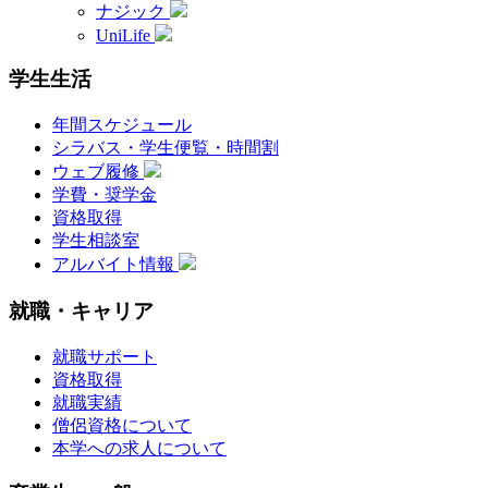
ナジック
UniLife
学生生活
年間スケジュール
シラバス・学生便覧・時間割
ウェブ履修
学費・奨学金
資格取得
学生相談室
アルバイト情報
就職・キャリア
就職サポート
資格取得
就職実績
僧侶資格について
本学への求人について