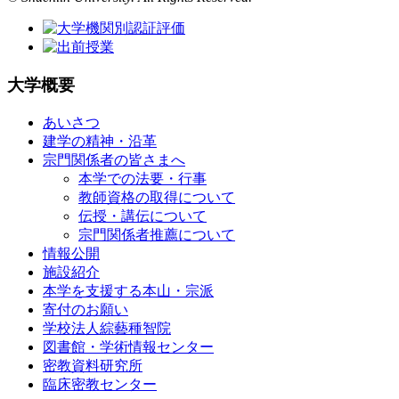
大学概要
あいさつ
建学の精神・沿革
宗門関係者の皆さまへ
本学での法要・行事
教師資格の取得について
伝授・講伝について
宗門関係者推薦について
情報公開
施設紹介
本学を支援する本山・宗派
寄付のお願い
学校法人綜藝種智院
図書館・学術情報センター
密教資料研究所
臨床密教センター