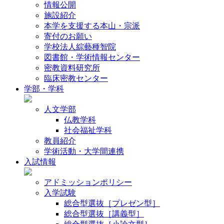
情報公開
施設紹介
本学を支援する本山・宗派
寄付のお願い
学校法人綜藝種智院
図書館・学術情報センター
密教資料研究所
臨床密教センター
学部・学科
人文学部
仏教学科
社会福祉学科
教員紹介
学術活動・大学間連携
入試情報
アドミッションポリシー
入学試験
総合型選抜［プレゼン型］
総合型選抜［講義型］