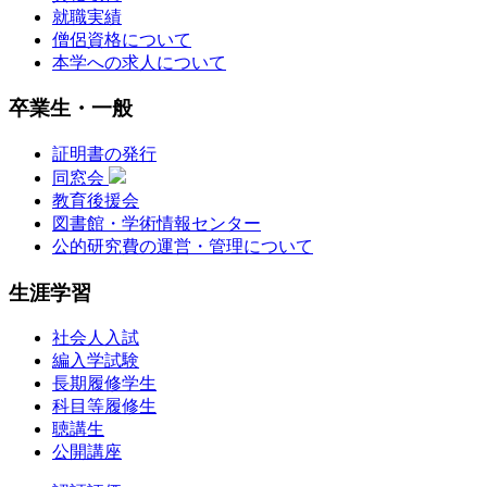
就職実績
僧侶資格について
本学への求人について
卒業生・一般
証明書の発行
同窓会
教育後援会
図書館・学術情報センター
公的研究費の運営・管理について
生涯学習
社会人入試
編入学試験
長期履修学生
科目等履修生
聴講生
公開講座