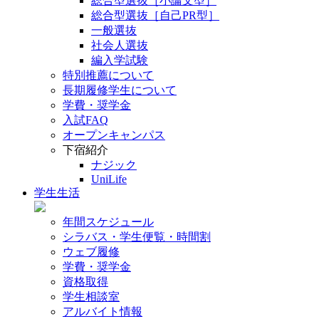
総合型選抜［小論文型］
総合型選抜［自己PR型］
一般選抜
社会人選抜
編入学試験
特別推薦について
長期履修学生について
学費・奨学金
入試FAQ
オープンキャンパス
下宿紹介
ナジック
UniLife
学生生活
年間スケジュール
シラバス・学生便覧・時間割
ウェブ履修
学費・奨学金
資格取得
学生相談室
アルバイト情報