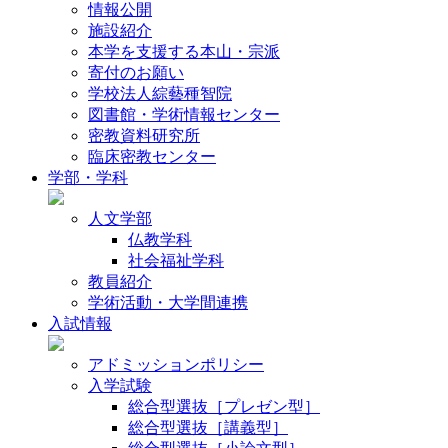
情報公開
施設紹介
本学を支援する本山・宗派
寄付のお願い
学校法人綜藝種智院
図書館・学術情報センター
密教資料研究所
臨床密教センター
学部・学科
人文学部
仏教学科
社会福祉学科
教員紹介
学術活動・大学間連携
入試情報
アドミッションポリシー
入学試験
総合型選抜［プレゼン型］
総合型選抜［講義型］