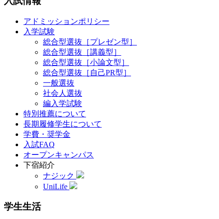
入試情報
アドミッションポリシー
入学試験
総合型選抜［プレゼン型］
総合型選抜［講義型］
総合型選抜［小論文型］
総合型選抜［自己PR型］
一般選抜
社会人選抜
編入学試験
特別推薦について
長期履修学生について
学費・奨学金
入試FAQ
オープンキャンパス
下宿紹介
ナジック
UniLife
学生生活