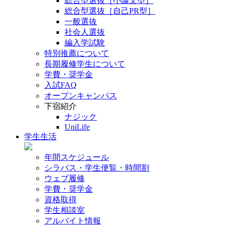
総合型選抜［小論文型］
総合型選抜［自己PR型］
一般選抜
社会人選抜
編入学試験
特別推薦について
長期履修学生について
学費・奨学金
入試FAQ
オープンキャンパス
下宿紹介
ナジック
UniLife
学生生活
年間スケジュール
シラバス・学生便覧・時間割
ウェブ履修
学費・奨学金
資格取得
学生相談室
アルバイト情報