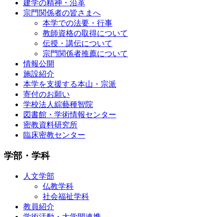
建学の精神・沿革
宗門関係者の皆さまへ
本学での法要・行事
教師資格の取得について
伝授・講伝について
宗門関係者推薦について
情報公開
施設紹介
本学を支援する本山・宗派
寄付のお願い
学校法人綜藝種智院
図書館・学術情報センター
密教資料研究所
臨床密教センター
学部・学科
人文学部
仏教学科
社会福祉学科
教員紹介
学術活動・大学間連携