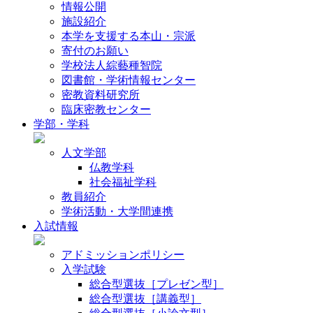
情報公開
施設紹介
本学を支援する本山・宗派
寄付のお願い
学校法人綜藝種智院
図書館・学術情報センター
密教資料研究所
臨床密教センター
学部・学科
人文学部
仏教学科
社会福祉学科
教員紹介
学術活動・大学間連携
入試情報
アドミッションポリシー
入学試験
総合型選抜［プレゼン型］
総合型選抜［講義型］