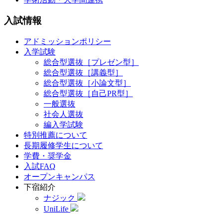
入試情報
アドミッションポリシー
入学試験
総合型選抜［プレゼン型］
総合型選抜［講義型］
総合型選抜［小論文型］
総合型選抜［自己PR型］
一般選抜
社会人選抜
編入学試験
特別推薦について
長期履修学生について
学費・奨学金
入試FAQ
オープンキャンパス
下宿紹介
ナジック
UniLife