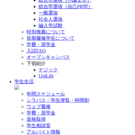
総合型選抜［小論文型］
総合型選抜［自己PR型］
一般選抜
社会人選抜
編入学試験
特別推薦について
長期履修学生について
学費・奨学金
入試FAQ
オープンキャンパス
下宿紹介
ナジック
UniLife
学生生活
年間スケジュール
シラバス・学生便覧・時間割
ウェブ履修
学費・奨学金
資格取得
学生相談室
アルバイト情報