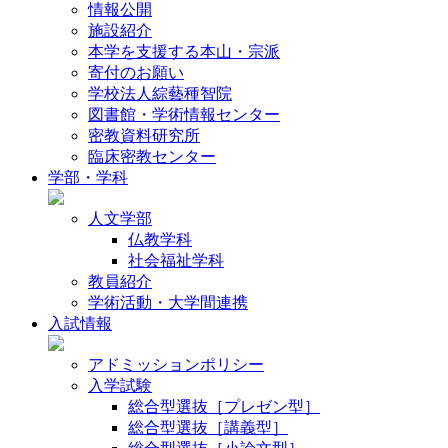
情報公開
施設紹介
本学を支援する本山・宗派
寄付のお願い
学校法人綜藝種智院
図書館・学術情報センター
密教資料研究所
臨床密教センター
学部・学科
人文学部
仏教学科
社会福祉学科
教員紹介
学術活動・大学間連携
入試情報
アドミッションポリシー
入学試験
総合型選抜［プレゼン型］
総合型選抜［講義型］