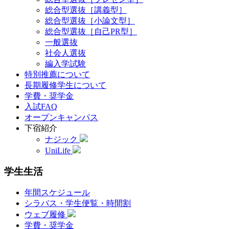
総合型選抜［講義型］
総合型選抜［小論文型］
総合型選抜［自己PR型］
一般選抜
社会人選抜
編入学試験
特別推薦について
長期履修学生について
学費・奨学金
入試FAQ
オープンキャンパス
下宿紹介
ナジック
UniLife
学生生活
年間スケジュール
シラバス・学生便覧・時間割
ウェブ履修
学費・奨学金