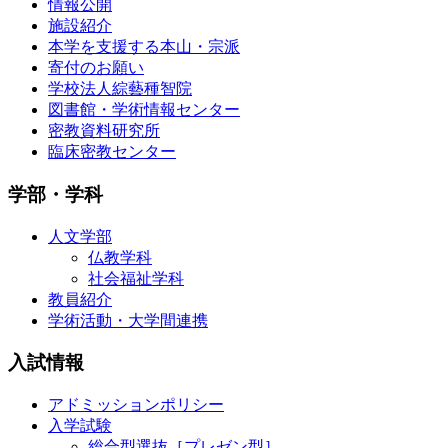
情報公開
施設紹介
本学を支援する本山・宗派
寄付のお願い
学校法人綜藝種智院
図書館・学術情報センター
密教資料研究所
臨床密教センター
学部・学科
人文学部
仏教学科
社会福祉学科
教員紹介
学術活動・大学間連携
入試情報
アドミッションポリシー
入学試験
総合型選抜［プレゼン型］