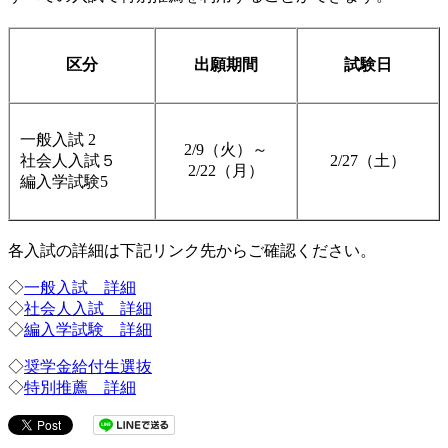
区分
出願期間
試験日
一般入試 2
2/9（火）～
社会人入試５
2/27（土）
2/22（月）
編入学試験5
各入試の詳細は下記リンク先からご確認ください。
◇
一般入試 詳細
◇
社会人入試 詳細
◇
編入学試験 詳細
◇
奨学金給付生選抜
◇
特別推薦 詳細