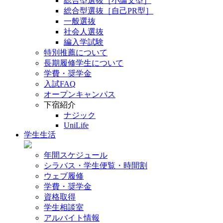
総合型選抜［小論文型］
総合型選抜［自己PR型］
一般選抜
社会人選抜
編入学試験
特別推薦について
長期履修学生について
学費・奨学金
入試FAQ
オープンキャンパス
下宿紹介
ナジック
UniLife
学生生活
年間スケジュール
シラバス・学生便覧・時間割
ウェブ履修
学費・奨学金
資格取得
学生相談室
アルバイト情報