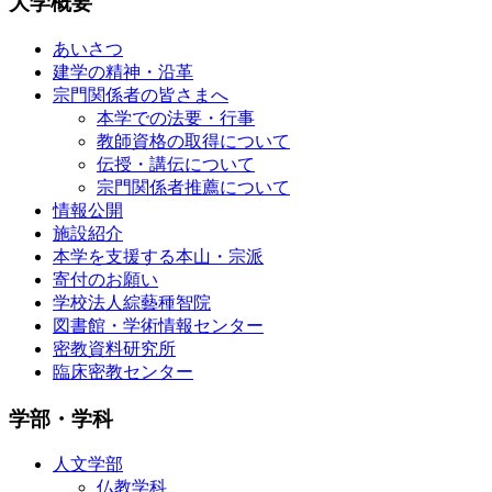
大学概要
あいさつ
建学の精神・沿革
宗門関係者の皆さまへ
本学での法要・行事
教師資格の取得について
伝授・講伝について
宗門関係者推薦について
情報公開
施設紹介
本学を支援する本山・宗派
寄付のお願い
学校法人綜藝種智院
図書館・学術情報センター
密教資料研究所
臨床密教センター
学部・学科
人文学部
仏教学科