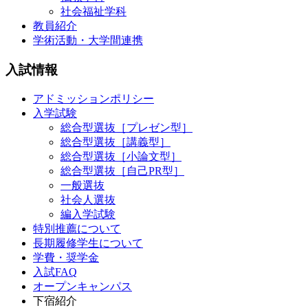
社会福祉学科
教員紹介
学術活動・大学間連携
入試情報
アドミッションポリシー
入学試験
総合型選抜［プレゼン型］
総合型選抜［講義型］
総合型選抜［小論文型］
総合型選抜［自己PR型］
一般選抜
社会人選抜
編入学試験
特別推薦について
長期履修学生について
学費・奨学金
入試FAQ
オープンキャンパス
下宿紹介