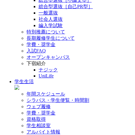
総合型選抜［小論文型］
総合型選抜［自己PR型］
一般選抜
社会人選抜
編入学試験
特別推薦について
長期履修学生について
学費・奨学金
入試FAQ
オープンキャンパス
下宿紹介
ナジック
UniLife
学生生活
年間スケジュール
シラバス・学生便覧・時間割
ウェブ履修
学費・奨学金
資格取得
学生相談室
アルバイト情報