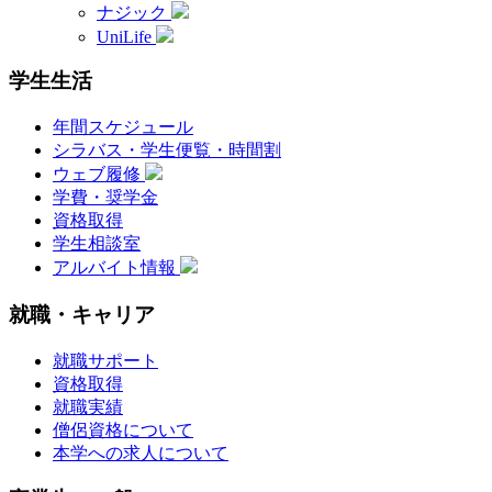
ナジック
UniLife
学生生活
年間スケジュール
シラバス・学生便覧・時間割
ウェブ履修
学費・奨学金
資格取得
学生相談室
アルバイト情報
就職・キャリア
就職サポート
資格取得
就職実績
僧侶資格について
本学への求人について