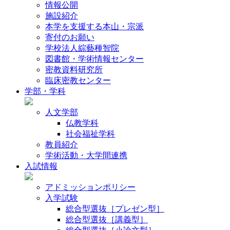
情報公開
施設紹介
本学を支援する本山・宗派
寄付のお願い
学校法人綜藝種智院
図書館・学術情報センター
密教資料研究所
臨床密教センター
学部・学科
人文学部
仏教学科
社会福祉学科
教員紹介
学術活動・大学間連携
入試情報
アドミッションポリシー
入学試験
総合型選抜［プレゼン型］
総合型選抜［講義型］