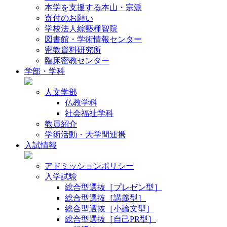
本学を支援する本山・宗派
寄付のお願い
学校法人綜藝種智院
図書館・学術情報センター
密教資料研究所
臨床密教センター
学部・学科
人文学部
仏教学科
社会福祉学科
教員紹介
学術活動・大学間連携
入試情報
アドミッションポリシー
入学試験
総合型選抜［プレゼン型］
総合型選抜［講義型］
総合型選抜［小論文型］
総合型選抜［自己PR型］