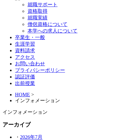
就職サポート
資格取得
就職実績
僧侶資格について
本学への求人について
卒業生・一般
生涯学習
資料請求
アクセス
お問い合わせ
プライバシーポリシー
認証評価
出前授業
HOME
>
インフォメーション
インフォメーション
アーカイブ
2026年7月