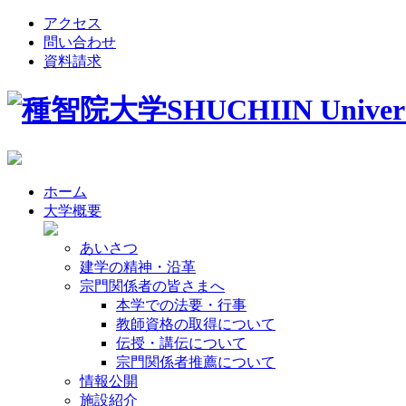
アクセス
問い合わせ
資料請求
ホーム
大学概要
あいさつ
建学の精神・沿革
宗門関係者の皆さまへ
本学での法要・行事
教師資格の取得について
伝授・講伝について
宗門関係者推薦について
情報公開
施設紹介