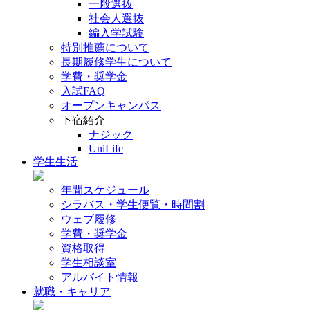
一般選抜
社会人選抜
編入学試験
特別推薦について
長期履修学生について
学費・奨学金
入試FAQ
オープンキャンパス
下宿紹介
ナジック
UniLife
学生生活
年間スケジュール
シラバス・学生便覧・時間割
ウェブ履修
学費・奨学金
資格取得
学生相談室
アルバイト情報
就職・キャリア