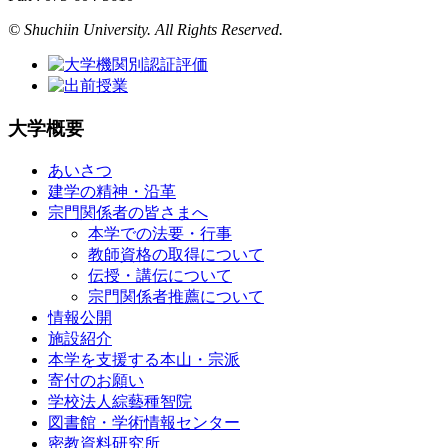
© Shuchiin University. All Rights Reserved.
大学概要
あいさつ
建学の精神・沿革
宗門関係者の皆さまへ
本学での法要・行事
教師資格の取得について
伝授・講伝について
宗門関係者推薦について
情報公開
施設紹介
本学を支援する本山・宗派
寄付のお願い
学校法人綜藝種智院
図書館・学術情報センター
密教資料研究所