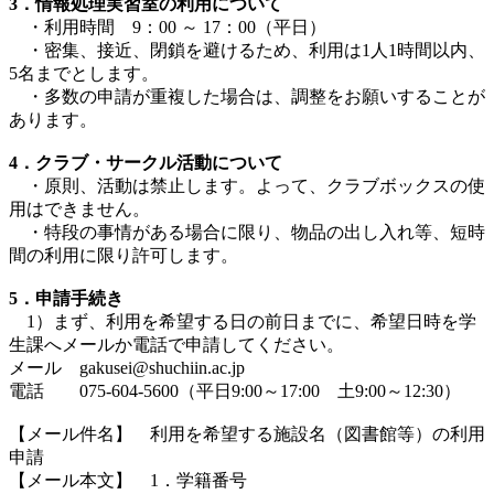
3．情報処理実習室の利用について
・利用時間 9：00 ～ 17：00（平日）
・密集、接近、閉鎖を避けるため、利用は1人1時間以内、
5名までとします。
・多数の申請が重複した場合は、調整をお願いすることが
あります。
4．クラブ・サークル活動について
・原則、活動は禁止します。よって、クラブボックスの使
用はできません。
・特段の事情がある場合に限り、物品の出し入れ等、短時
間の利用に限り許可します。
5．申請手続き
1）まず、利用を希望する日の前日までに、希望日時を学
生課へメールか電話で申請してください。
メール gakusei@shuchiin.ac.jp
電話 075-604-5600（平日9:00～17:00 土9:00～12:30）
【メール件名】 利用を希望する施設名（図書館等）の利用
申請
【メール本文】 1．学籍番号