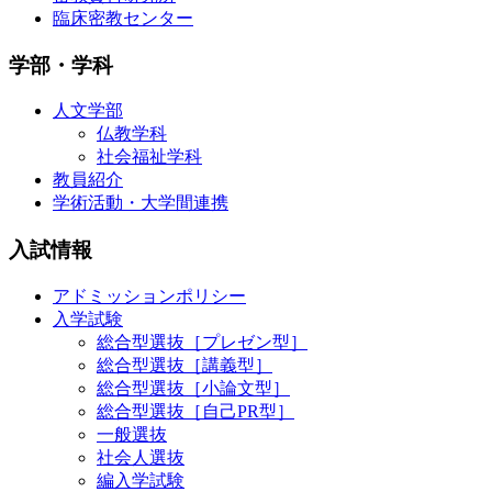
臨床密教センター
学部・学科
人文学部
仏教学科
社会福祉学科
教員紹介
学術活動・大学間連携
入試情報
アドミッションポリシー
入学試験
総合型選抜［プレゼン型］
総合型選抜［講義型］
総合型選抜［小論文型］
総合型選抜［自己PR型］
一般選抜
社会人選抜
編入学試験