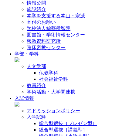
情報公開
施設紹介
本学を支援する本山・宗派
寄付のお願い
学校法人綜藝種智院
図書館・学術情報センター
密教資料研究所
臨床密教センター
学部・学科
人文学部
仏教学科
社会福祉学科
教員紹介
学術活動・大学間連携
入試情報
アドミッションポリシー
入学試験
総合型選抜［プレゼン型］
総合型選抜［講義型］