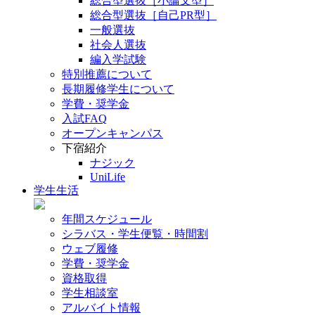
総合型選抜［小論文型］
総合型選抜［自己PR型］
一般選抜
社会人選抜
編入学試験
特別推薦について
長期履修学生について
学費・奨学金
入試FAQ
オープンキャンパス
下宿紹介
ナジック
UniLife
学生生活
年間スケジュール
シラバス・学生便覧・時間割
ウェブ履修
学費・奨学金
資格取得
学生相談室
アルバイト情報