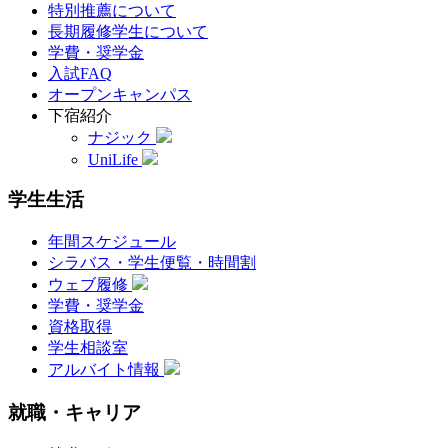
特別推薦について
長期履修学生について
学費・奨学金
入試FAQ
オープンキャンパス
下宿紹介
ナジック
UniLife
学生生活
年間スケジュール
シラバス・学生便覧・時間割
ウェブ履修
学費・奨学金
資格取得
学生相談室
アルバイト情報
就職・キャリア