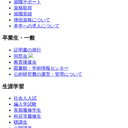
就職サポート
資格取得
就職実績
僧侶資格について
本学への求人について
卒業生・一般
証明書の発行
同窓会
教育後援会
図書館・学術情報センター
公的研究費の運営・管理について
生涯学習
社会人入試
編入学試験
長期履修学生
科目等履修生
聴講生