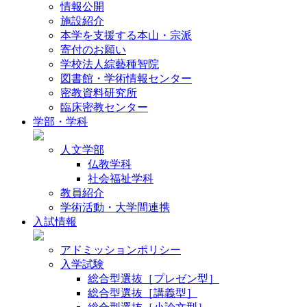
情報公開
施設紹介
本学を支援する本山・宗派
寄付のお願い
学校法人綜藝種智院
図書館・学術情報センター
密教資料研究所
臨床密教センター
学部・学科
人文学部
仏教学科
社会福祉学科
教員紹介
学術活動・大学間連携
入試情報
アドミッションポリシー
入学試験
総合型選抜［プレゼン型］
総合型選抜［講義型］