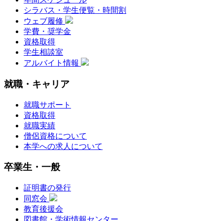
シラバス・学生便覧・時間割
ウェブ履修
学費・奨学金
資格取得
学生相談室
アルバイト情報
就職・キャリア
就職サポート
資格取得
就職実績
僧侶資格について
本学への求人について
卒業生・一般
証明書の発行
同窓会
教育後援会
図書館・学術情報センター