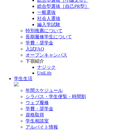
総合型選抜［小論文型］
総合型選抜［自己PR型］
一般選抜
社会人選抜
編入学試験
特別推薦について
長期履修学生について
学費・奨学金
入試FAQ
オープンキャンパス
下宿紹介
ナジック
UniLife
学生生活
年間スケジュール
シラバス・学生便覧・時間割
ウェブ履修
学費・奨学金
資格取得
学生相談室
アルバイト情報