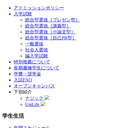
アドミッションポリシー
入学試験
総合型選抜［プレゼン型］
総合型選抜［講義型］
総合型選抜［小論文型］
総合型選抜［自己PR型］
一般選抜
社会人選抜
編入学試験
特別推薦について
長期履修学生について
学費・奨学金
入試FAQ
オープンキャンパス
下宿紹介
ナジック
UniLife
学生生活
年間スケジュール