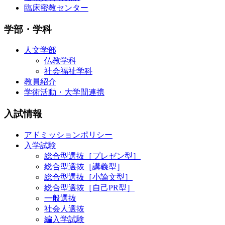
臨床密教センター
学部・学科
人文学部
仏教学科
社会福祉学科
教員紹介
学術活動・大学間連携
入試情報
アドミッションポリシー
入学試験
総合型選抜［プレゼン型］
総合型選抜［講義型］
総合型選抜［小論文型］
総合型選抜［自己PR型］
一般選抜
社会人選抜
編入学試験