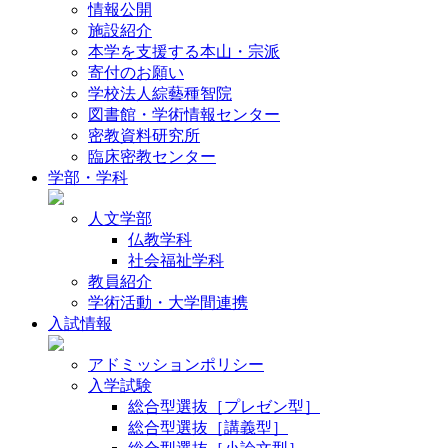
情報公開
施設紹介
本学を支援する本山・宗派
寄付のお願い
学校法人綜藝種智院
図書館・学術情報センター
密教資料研究所
臨床密教センター
学部・学科
人文学部
仏教学科
社会福祉学科
教員紹介
学術活動・大学間連携
入試情報
アドミッションポリシー
入学試験
総合型選抜［プレゼン型］
総合型選抜［講義型］