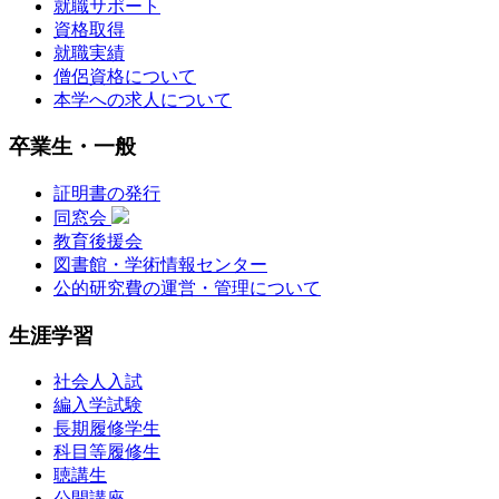
就職サポート
資格取得
就職実績
僧侶資格について
本学への求人について
卒業生・一般
証明書の発行
同窓会
教育後援会
図書館・学術情報センター
公的研究費の運営・管理について
生涯学習
社会人入試
編入学試験
長期履修学生
科目等履修生
聴講生
公開講座