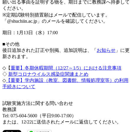
願い出る事由を証明する物を、期日までに教務課へ持参して
ください。
※定期試験特別措置願はメールで配信しています。
「@shuchiin.ac.jp」のメールを確認してください。
期日：1月13日（水）17:00
■その他
後日追加された訂正や別掲、追加説明は、「
お知らせ
」に更
新されます。
◇【
重要】冬期休暇期間（12/27～1/5）における注意事項
◇
新型コロナウイルス感染症関連まとめ
◇
【重要】学内施設（教室、図書館、情報処理室等）の利用
手続きについて
試験実施方法に関する問い合わせ
教務課
Tel: 075-604-5600（平日9:00-17:00）
または、12/22に送信されたメールに返信してください。