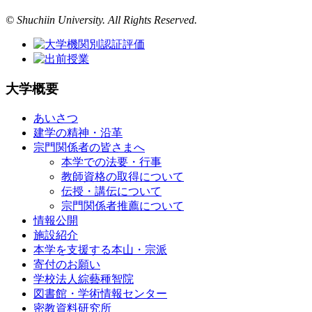
© Shuchiin University. All Rights Reserved.
大学概要
あいさつ
建学の精神・沿革
宗門関係者の皆さまへ
本学での法要・行事
教師資格の取得について
伝授・講伝について
宗門関係者推薦について
情報公開
施設紹介
本学を支援する本山・宗派
寄付のお願い
学校法人綜藝種智院
図書館・学術情報センター
密教資料研究所