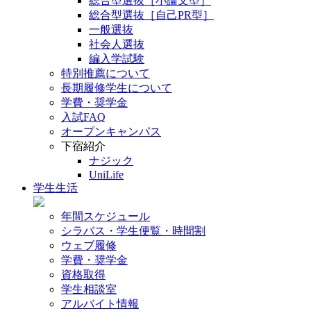
総合型選抜［小論文型］
総合型選抜［自己PR型］
一般選抜
社会人選抜
編入学試験
特別推薦について
長期履修学生について
学費・奨学金
入試FAQ
オープンキャンパス
下宿紹介
ナジック
UniLife
学生生活
年間スケジュール
シラバス・学生便覧・時間割
ウェブ履修
学費・奨学金
資格取得
学生相談室
アルバイト情報