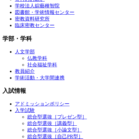
学校法人綜藝種智院
図書館・学術情報センター
密教資料研究所
臨床密教センター
学部・学科
人文学部
仏教学科
社会福祉学科
教員紹介
学術活動・大学間連携
入試情報
アドミッションポリシー
入学試験
総合型選抜［プレゼン型］
総合型選抜［講義型］
総合型選抜［小論文型］
総合型選抜［自己PR型］