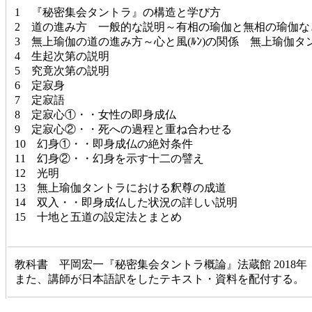
1 『秘密集会タントラ』の構造と学び方
2 道の進み方 一般的な説明～有相の瑜伽と無相の瑜伽な
3 無上瑜伽の道の進み方～心と風(ﾙﾝ)の関係 無上瑜伽
4 生起次第の説明
5 究竟次第の説明
6 定寂身
7 定寂語
8 定寂心①・・女性の即身成仏
9 定寂心②・・死への過程と重ね合わせる
10 幻身①・・即身成仏の絶対条件
11 幻身②・・幻身を示す十二の譬え
12 光明
13 無上瑜伽タントラにおける釈尊の成道
14 双入・・即身成仏した状況の詳しい説明
15 十地と五道の設定法とまとめ
教科書 平岡宏一『秘密集会タントラ概論』法蔵館 2018年
また、講師が日本語訳をしたテキスト・資料を配付する。