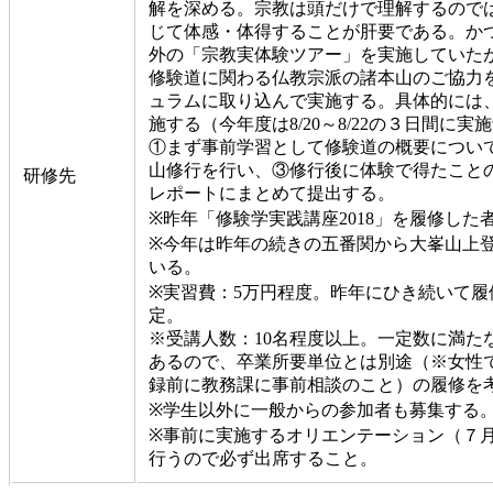
解を深める。宗教は頭だけで理解するので
じて体感・体得することが肝要である。か
外の「宗教実体験ツアー」を実施していた
修験道に関わる仏教宗派の諸本山のご協力
ュラムに取り込んで実施する。具体的には、
施する（今年度は8/20～8/22の３日間に実
①まず事前学習として修験道の概要につい
山修行を行い、③修行後に体験で得たこと
研修先
レポートにまとめて提出する。
※昨年「修験学実践講座2018」を履修し
※今年は昨年の続きの五番関から大峯山上
いる。
※実習費：5万円程度。昨年にひき続いて
定。
※受講人数：10名程度以上。一定数に満た
あるので、卒業所要単位とは別途（※女性
録前に教務課に事前相談のこと）の履修を
※学生以外に一般からの参加者も募集する
※事前に実施するオリエンテーション（７
行うので必ず出席すること。