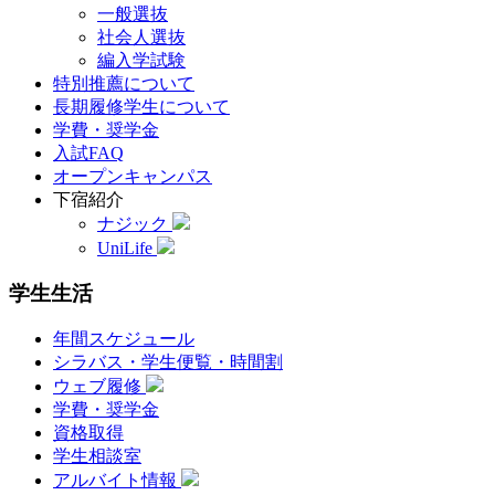
一般選抜
社会人選抜
編入学試験
特別推薦について
長期履修学生について
学費・奨学金
入試FAQ
オープンキャンパス
下宿紹介
ナジック
UniLife
学生生活
年間スケジュール
シラバス・学生便覧・時間割
ウェブ履修
学費・奨学金
資格取得
学生相談室
アルバイト情報