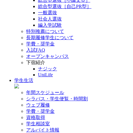
総合型選抜［小論文型］
総合型選抜［自己PR型］
一般選抜
社会人選抜
編入学試験
特別推薦について
長期履修学生について
学費・奨学金
入試FAQ
オープンキャンパス
下宿紹介
ナジック
UniLife
学生生活
年間スケジュール
シラバス・学生便覧・時間割
ウェブ履修
学費・奨学金
資格取得
学生相談室
アルバイト情報