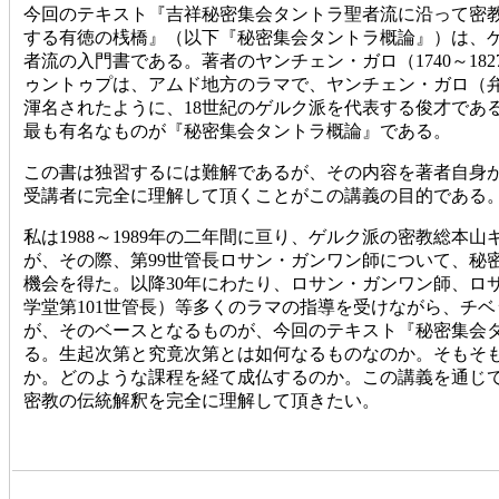
今回のテキスト『吉祥秘密集会タントラ聖者流に沿って密
する有徳の桟橋』（以下『秘密集会タントラ概論』）は、
者流の入門書である。著者のヤンチェン・ガロ（1740～18
ゥントゥプは、アムド地方のラマで、ヤンチェン・ガロ（
渾名されたように、18世紀のゲルク派を代表する俊才であ
最も有名なものが『秘密集会タントラ概論』である。
この書は独習するには難解であるが、その内容を著者自身
受講者に完全に理解して頂くことがこの講義の目的である
私は1988～1989年の二年間に亘り、ゲルク派の密教総本
が、その際、第99世管長ロサン・ガンワン師について、秘
機会を得た。以降30年にわたり、ロサン・ガンワン師、ロ
学堂第101世管長）等多くのラマの指導を受けながら、チ
が、そのベースとなるものが、今回のテキスト『秘密集会
る。生起次第と究竟次第とは如何なるものなのか。そもそ
か。どのような課程を経て成仏するのか。この講義を通じ
密教の伝統解釈を完全に理解して頂きたい。