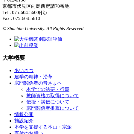
京都市伏見区向島西定請70番地
Tel : 075-604-5600(代)
Fax : 075-604-5610
© Shuchiin University. All Rights Reserved.
大学概要
あいさつ
建学の精神・沿革
宗門関係者の皆さまへ
本学での法要・行事
教師資格の取得について
伝授・講伝について
宗門関係者推薦について
情報公開
施設紹介
本学を支援する本山・宗派
寄付のお願い