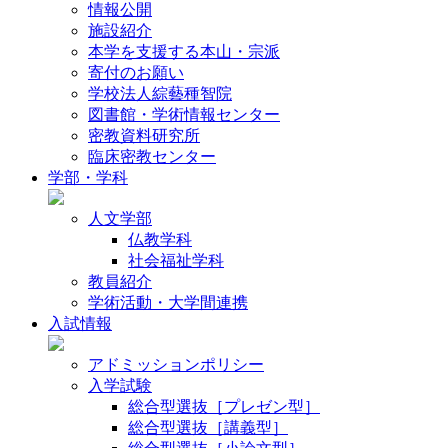
情報公開
施設紹介
本学を支援する本山・宗派
寄付のお願い
学校法人綜藝種智院
図書館・学術情報センター
密教資料研究所
臨床密教センター
学部・学科
人文学部
仏教学科
社会福祉学科
教員紹介
学術活動・大学間連携
入試情報
アドミッションポリシー
入学試験
総合型選抜［プレゼン型］
総合型選抜［講義型］