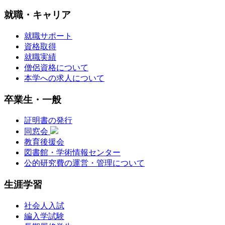
就職・キャリア
就職サポート
資格取得
就職実績
僧侶資格について
本学への求人について
卒業生・一般
証明書の発行
同窓会
教育後援会
図書館・学術情報センター
公的研究費の運営・管理について
生涯学習
社会人入試
編入学試験