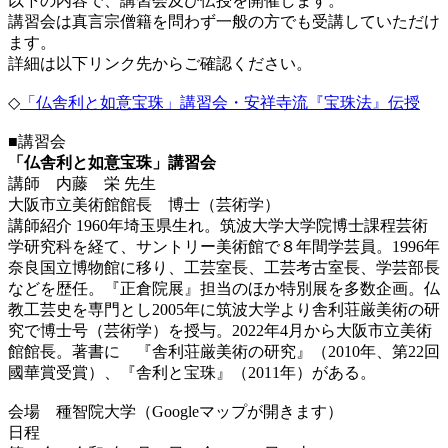
以下の内容で、講習会及び伝授を開催します。
講習会は真言宗僧籍を問わず一般の方でも受講していただけ
ます。
詳細は以下リンク先からご確認ください。
◇
「仏舎利と如意宝珠」講習会・安祥寺流『宝珠法』伝授
■講習会
「仏舎利と如意宝珠」講習会
講師 内藤 栄 先生
大阪市立美術館館長 博士（芸術学）
講師紹介 1960年埼玉県生れ。筑波大学大学院博士課程芸術
学研究科を経て、サントリー美術館で８年間学芸員。1996年
奈良国立博物館に移り、工芸室長、工芸考古室長、学芸部長
などを歴任。『正倉院展』担当のほか特別展を多数企画。仏
教工芸史を専門とし2005年に筑波大学より舎利荘厳美術の研
究で博士号（芸術学）を授与。2022年4月から大阪市立美術
館館長。著書に 『舎利荘厳美術の研究』（2010年、第22回
國華賞受賞）、『舎利と宝珠』（2011年）がある。
会場 種智院大学（Googleマップが開きます）
日程