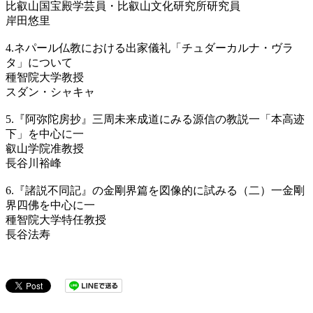
比叡山国宝殿学芸員・比叡山文化研究所研究員
岸田悠里
4.ネパール仏教における出家儀礼「チュダーカルナ・ヴラ
タ」について
種智院大学教授
スダン・シャキャ
5.『阿弥陀房抄』三周未来成道にみる源信の教説一「本高迹
下」を中心に一
叡山学院准教授
長谷川裕峰
6.『諸説不同記』の金剛界篇を図像的に試みる（二）一金剛
界四佛を中心に一
種智院大学特任教授
長谷法寿