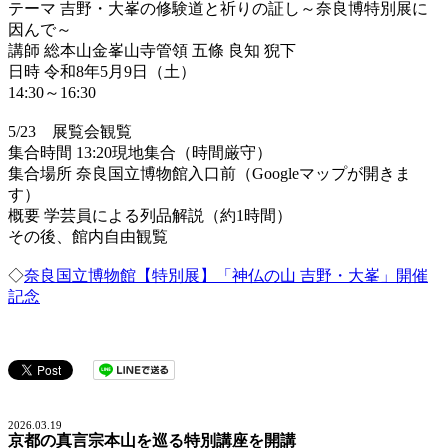
テーマ 吉野・大峯の修験道と祈りの証し～奈良博特別展に
因んで～
講師 総本山金峯山寺管領 五條 良知 猊下
日時 令和8年5月9日（土）
14:30～16:30
5/23 展覧会観覧
集合時間 13:20現地集合（時間厳守）
集合場所 奈良国立博物館入口前（Googleマップが開きま
す）
概要 学芸員による列品解説（約1時間）
その後、館内自由観覧
◇
奈良国立博物館【特別展】「神仏の山 吉野・大峯」開催
記念
2026.03.19
京都の真言宗本山を巡る特別講座を開講