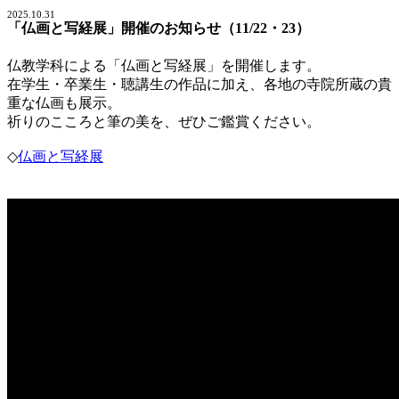
2025.10.31
「仏画と写経展」開催のお知らせ（11/22・23）
仏教学科による「仏画と写経展」を開催します。
在学生・卒業生・聴講生の作品に加え、各地の寺院所蔵の貴
重な仏画も展示。
祈りのこころと筆の美を、ぜひご鑑賞ください。
◇
仏画と写経展