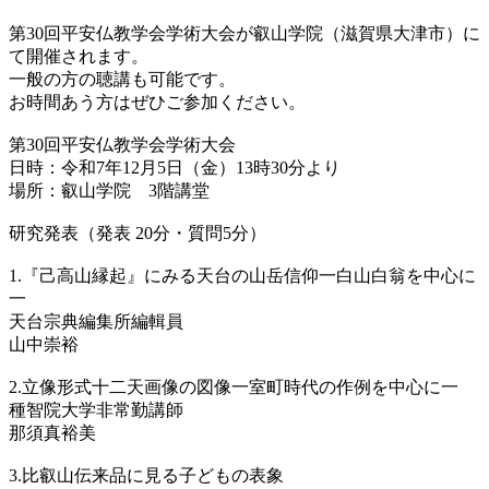
第30回平安仏教学会学術大会が叡山学院（滋賀県大津市）に
て開催されます。
一般の方の聴講も可能です。
お時間あう方はぜひご参加ください。
第30回平安仏教学会学術大会
日時：令和7年12月5日（金）13時30分より
場所：叡山学院 3階講堂
研究発表（発表 20分・質問5分）
1.『己高山縁起』にみる天台の山岳信仰一白山白翁を中心に
一
天台宗典編集所編輯員
山中崇裕
2.立像形式十二天画像の図像一室町時代の作例を中心に一
種智院大学非常勤講師
那須真裕美
3.比叡山伝来品に見る子どもの表象