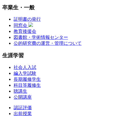
卒業生・一般
証明書の発行
同窓会
教育後援会
図書館・学術情報センター
公的研究費の運営・管理について
生涯学習
社会人入試
編入学試験
長期履修学生
科目等履修生
聴講生
公開講座
認証評価
出前授業