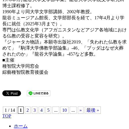
博士課程修了。
1990年より同大学文学部講師、2002年教授。
龍谷ミュージアム館長、文学部部長を経て、17年4月より学
長に就任（2025年3月まで）。
専門は仏教文化学（アフガニスタンなどアジア各地域におけ
る仏教の受容と変容を研究）。
『ジャータカ物語』本願寺出版社2019、「失われた仏教を求
めて」『駒澤大学佛教学部論集』-46、「ブッダはなぜ火葬
されたのか」『龍谷大学論集』-457など多数。
■主催
種智院大学同窓会
綜藝種智院教育後援会
1 / 14
1
2
3
4
5
...
10
...
»
最後 »
TOP
ホーム