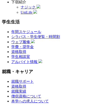
下宿紹介
ナジック
UniLife
学生生活
年間スケジュール
シラバス・学生便覧・時間割
ウェブ履修
学費・奨学金
資格取得
学生相談室
アルバイト情報
就職・キャリア
就職サポート
資格取得
就職実績
僧侶資格について
本学への求人について