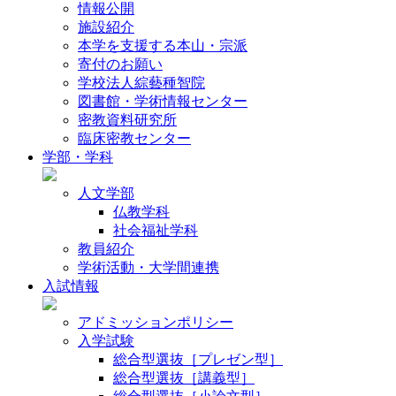
情報公開
施設紹介
本学を支援する本山・宗派
寄付のお願い
学校法人綜藝種智院
図書館・学術情報センター
密教資料研究所
臨床密教センター
学部・学科
人文学部
仏教学科
社会福祉学科
教員紹介
学術活動・大学間連携
入試情報
アドミッションポリシー
入学試験
総合型選抜［プレゼン型］
総合型選抜［講義型］