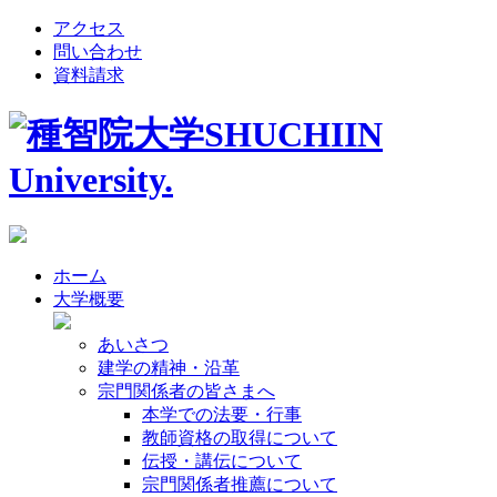
アクセス
問い合わせ
資料請求
ホーム
大学概要
あいさつ
建学の精神・沿革
宗門関係者の皆さまへ
本学での法要・行事
教師資格の取得について
伝授・講伝について
宗門関係者推薦について