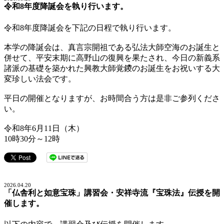
令和8年度降誕会を執り行います。
令和8年度降誕会を下記の日程で執り行います。
本学の降誕会は、真言宗開祖である弘法大師空海のお誕生と
併せて、平安末期に高野山の復興を果たされ、今日の新義系
諸派の基礎を築かれた興教大師覚鑁のお誕生をお祝いする大
変珍しい法会です。
平日の開催となりますが、お時間合う方は是非ご参列くださ
い。
令和8年6月11日（木）
10時30分～12時
2026.04.20
「仏舎利と如意宝珠」講習会・安祥寺流『宝珠法』伝授を開
催します。