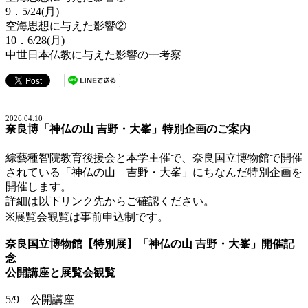
9．5/24(月)
空海思想に与えた影響②
10．6/28(月)
中世日本仏教に与えた影響の一考察
2026.04.10
奈良博「神仏の山 吉野・大峯」特別企画のご案内
綜藝種智院教育後援会と本学主催で、奈良国立博物館で開催
されている「神仏の山 吉野・大峯」にちなんだ特別企画を
開催します。
詳細は以下リンク先からご確認ください。
※展覧会観覧は事前申込制です。
奈良国立博物館【特別展】「神仏の山 吉野・大峯」開催記
念
公開講座と展覧会観覧
5/9 公開講座