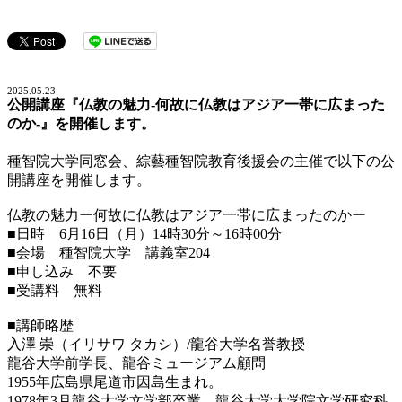
2025.05.23
公開講座『仏教の魅力-何故に仏教はアジア一帯に広まった
のか-』を開催します。
種智院大学同窓会、綜藝種智院教育後援会の主催で以下の公
開講座を開催します。
仏教の魅力ー何故に仏教はアジア一帯に広まったのかー
■日時 6月16日（月）14時30分～16時00分
■会場 種智院大学 講義室204
■申し込み 不要
■受講料 無料
■講師略歴
入澤 崇（イリサワ タカシ）/龍谷大学名誉教授
龍谷大学前学長、龍谷ミュージアム顧問
1955年広島県尾道市因島生まれ。
1978年3月龍谷大学文学部卒業。龍谷大学大学院文学研究科