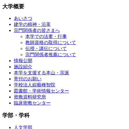
大学概要
あいさつ
建学の精神・沿革
宗門関係者の皆さまへ
本学での法要・行事
教師資格の取得について
伝授・講伝について
宗門関係者推薦について
情報公開
施設紹介
本学を支援する本山・宗派
寄付のお願い
学校法人綜藝種智院
図書館・学術情報センター
密教資料研究所
臨床密教センター
学部・学科
人文学部