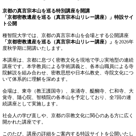
京都の真言宗本山を巡る特別講座を開講
「京都密教遺産を巡る（真言宗本山リレー講座）」特設サイ
ト公開
種智院大学では、京都の真言宗本山を会場とする公開講座
「京都密教遺産を巡る（真言宗本山リレー講座）」
を2026年
度秋学期に開講いたします。
本講座は、京都に息づく密教文化を現地で学ぶ実地型の連続
講座です。本学教員による学術講義と、各本山職員による寺
院解説を組み合わせ、密教思想や日本仏教史、寺院文化につ
いて体系的に理解を深めます。
会場は、東寺（教王護国寺）、泉涌寺、醍醐寺、仁和寺、大
覚寺、隨心院、智積院の各本山を予定しており、全7回の連
続講座として実施します。
社会人の学び直しや、京都の宗教文化に関心のある方に広く
開かれた講座です。
このたび、講座の詳細をご案内する特設サイトを公開いたし