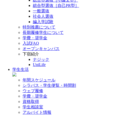
総合型選抜［小論文型］
総合型選抜［自己PR型］
一般選抜
社会人選抜
編入学試験
特別推薦について
長期履修学生について
学費・奨学金
入試FAQ
オープンキャンパス
下宿紹介
ナジック
UniLife
学生生活
年間スケジュール
シラバス・学生便覧・時間割
ウェブ履修
学費・奨学金
資格取得
学生相談室
アルバイト情報