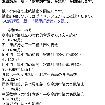
連続講座「新・『釈摩訶衍論』を読む」を開催します。
以下の内容で連続講座を開催します。
講座詳細については以下リンク先からご確認ください。
◇
連続講座「新・『釈摩訶衍論』を読む」
1．令和8年9/28(月)
釈摩訶衍論成立の時代的背景から序文を読む
2．10/26(月)
不二摩訶衍と三十三種法門の構造
3．11/30(月)
同相門・異相門の構造―釈摩訶衍論の真理論①
4．12/21(月)
同相門・異相門の展開―釈摩訶衍論の真理論②
5．令和9年1/25(月)
真如は一相か無相か―釈摩訶衍論の真理論③
6．2/22(月)
同体同相義と異体異相義―釈摩訶衍論の実践論①
7．3/29(月)
華厳教学への批評意識？―釈摩訶衍論の実践論②
8．4/26(月)
空海思想に与えた影響①