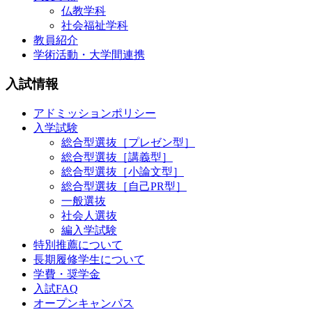
仏教学科
社会福祉学科
教員紹介
学術活動・大学間連携
入試情報
アドミッションポリシー
入学試験
総合型選抜［プレゼン型］
総合型選抜［講義型］
総合型選抜［小論文型］
総合型選抜［自己PR型］
一般選抜
社会人選抜
編入学試験
特別推薦について
長期履修学生について
学費・奨学金
入試FAQ
オープンキャンパス