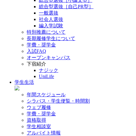
総合型選抜［小論文型］
総合型選抜［自己PR型］
一般選抜
社会人選抜
編入学試験
特別推薦について
長期履修学生について
学費・奨学金
入試FAQ
オープンキャンパス
下宿紹介
ナジック
UniLife
学生生活
年間スケジュール
シラバス・学生便覧・時間割
ウェブ履修
学費・奨学金
資格取得
学生相談室
アルバイト情報