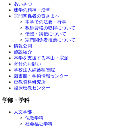
あいさつ
建学の精神・沿革
宗門関係者の皆さまへ
本学での法要・行事
教師資格の取得について
伝授・講伝について
宗門関係者推薦について
情報公開
施設紹介
本学を支援する本山・宗派
寄付のお願い
学校法人綜藝種智院
図書館・学術情報センター
密教資料研究所
臨床密教センター
学部・学科
人文学部
仏教学科
社会福祉学科