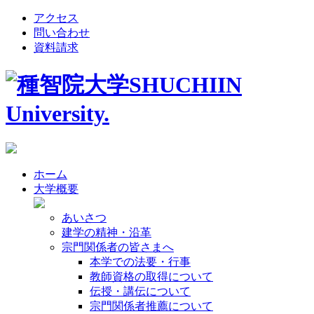
アクセス
問い合わせ
資料請求
ホーム
大学概要
あいさつ
建学の精神・沿革
宗門関係者の皆さまへ
本学での法要・行事
教師資格の取得について
伝授・講伝について
宗門関係者推薦について