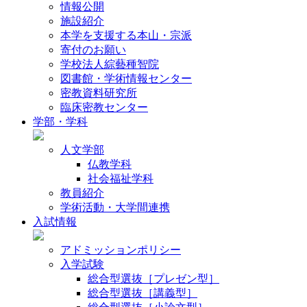
情報公開
施設紹介
本学を支援する本山・宗派
寄付のお願い
学校法人綜藝種智院
図書館・学術情報センター
密教資料研究所
臨床密教センター
学部・学科
人文学部
仏教学科
社会福祉学科
教員紹介
学術活動・大学間連携
入試情報
アドミッションポリシー
入学試験
総合型選抜［プレゼン型］
総合型選抜［講義型］