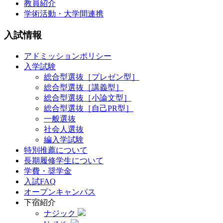
教員紹介
学術活動・大学間連携
入試情報
アドミッションポリシー
入学試験
総合型選抜［プレゼン型］
総合型選抜［講義型］
総合型選抜［小論文型］
総合型選抜［自己PR型］
一般選抜
社会人選抜
編入学試験
特別推薦について
長期履修学生について
学費・奨学金
入試FAQ
オープンキャンパス
下宿紹介
ナジック