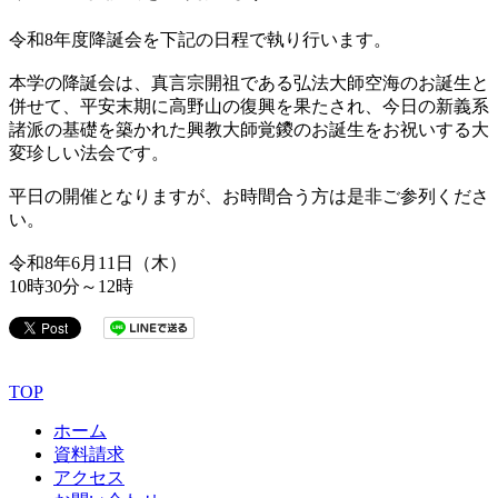
令和8年度降誕会を下記の日程で執り行います。
本学の降誕会は、真言宗開祖である弘法大師空海のお誕生と
併せて、平安末期に高野山の復興を果たされ、今日の新義系
諸派の基礎を築かれた興教大師覚鑁のお誕生をお祝いする大
変珍しい法会です。
平日の開催となりますが、お時間合う方は是非ご参列くださ
い。
令和8年6月11日（木）
10時30分～12時
TOP
ホーム
資料請求
アクセス