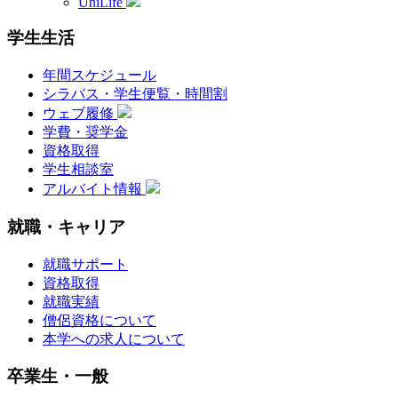
UniLife
学生生活
年間スケジュール
シラバス・学生便覧・時間割
ウェブ履修
学費・奨学金
資格取得
学生相談室
アルバイト情報
就職・キャリア
就職サポート
資格取得
就職実績
僧侶資格について
本学への求人について
卒業生・一般