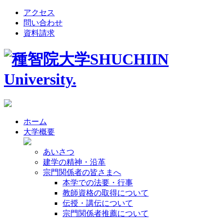
アクセス
問い合わせ
資料請求
ホーム
大学概要
あいさつ
建学の精神・沿革
宗門関係者の皆さまへ
本学での法要・行事
教師資格の取得について
伝授・講伝について
宗門関係者推薦について