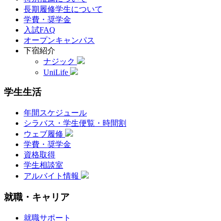
長期履修学生について
学費・奨学金
入試FAQ
オープンキャンパス
下宿紹介
ナジック
UniLife
学生生活
年間スケジュール
シラバス・学生便覧・時間割
ウェブ履修
学費・奨学金
資格取得
学生相談室
アルバイト情報
就職・キャリア
就職サポート