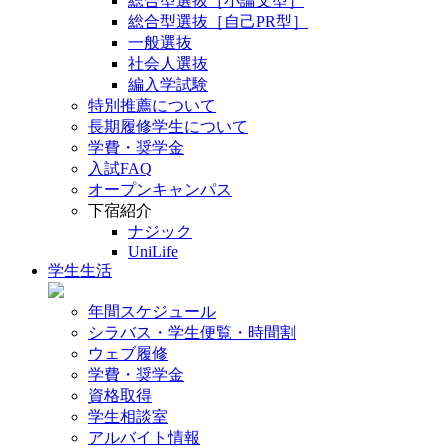
総合型選抜［小論文型］
総合型選抜［自己PR型］
一般選抜
社会人選抜
編入学試験
特別推薦について
長期履修学生について
学費・奨学金
入試FAQ
オープンキャンパス
下宿紹介
ナジック
UniLife
学生生活
年間スケジュール
シラバス・学生便覧・時間割
ウェブ履修
学費・奨学金
資格取得
学生相談室
アルバイト情報