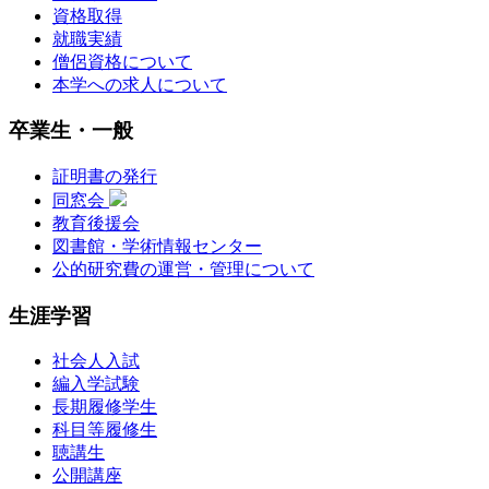
資格取得
就職実績
僧侶資格について
本学への求人について
卒業生・一般
証明書の発行
同窓会
教育後援会
図書館・学術情報センター
公的研究費の運営・管理について
生涯学習
社会人入試
編入学試験
長期履修学生
科目等履修生
聴講生
公開講座