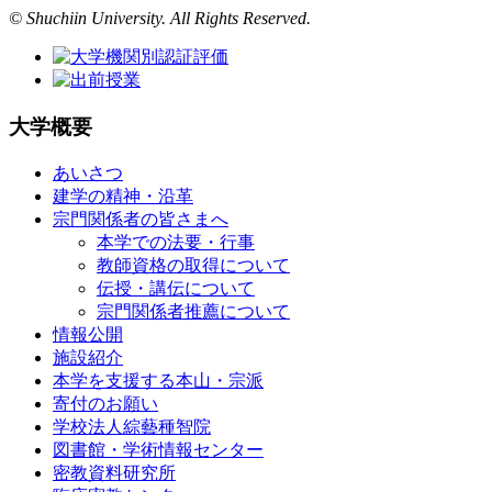
© Shuchiin University. All Rights Reserved.
大学概要
あいさつ
建学の精神・沿革
宗門関係者の皆さまへ
本学での法要・行事
教師資格の取得について
伝授・講伝について
宗門関係者推薦について
情報公開
施設紹介
本学を支援する本山・宗派
寄付のお願い
学校法人綜藝種智院
図書館・学術情報センター
密教資料研究所