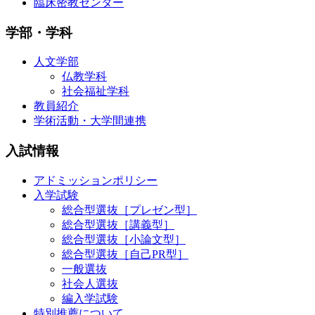
臨床密教センター
学部・学科
人文学部
仏教学科
社会福祉学科
教員紹介
学術活動・大学間連携
入試情報
アドミッションポリシー
入学試験
総合型選抜［プレゼン型］
総合型選抜［講義型］
総合型選抜［小論文型］
総合型選抜［自己PR型］
一般選抜
社会人選抜
編入学試験
特別推薦について