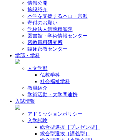
情報公開
施設紹介
本学を支援する本山・宗派
寄付のお願い
学校法人綜藝種智院
図書館・学術情報センター
密教資料研究所
臨床密教センター
学部・学科
人文学部
仏教学科
社会福祉学科
教員紹介
学術活動・大学間連携
入試情報
アドミッションポリシー
入学試験
総合型選抜［プレゼン型］
総合型選抜［講義型］