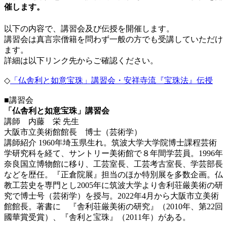
催します。
以下の内容で、講習会及び伝授を開催します。
講習会は真言宗僧籍を問わず一般の方でも受講していただけ
ます。
詳細は以下リンク先からご確認ください。
◇
「仏舎利と如意宝珠」講習会・安祥寺流『宝珠法』伝授
■講習会
「仏舎利と如意宝珠」講習会
講師 内藤 栄 先生
大阪市立美術館館長 博士（芸術学）
講師紹介 1960年埼玉県生れ。筑波大学大学院博士課程芸術
学研究科を経て、サントリー美術館で８年間学芸員。1996年
奈良国立博物館に移り、工芸室長、工芸考古室長、学芸部長
などを歴任。『正倉院展』担当のほか特別展を多数企画。仏
教工芸史を専門とし2005年に筑波大学より舎利荘厳美術の研
究で博士号（芸術学）を授与。2022年4月から大阪市立美術
館館長。著書に 『舎利荘厳美術の研究』（2010年、第22回
國華賞受賞）、『舎利と宝珠』（2011年）がある。