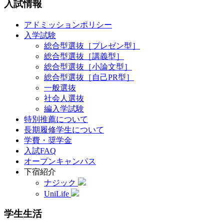
入試情報
アドミッションポリシー
入学試験
総合型選抜［プレゼン型］
総合型選抜［講義型］
総合型選抜［小論文型］
総合型選抜［自己PR型］
一般選抜
社会人選抜
編入学試験
特別推薦について
長期履修学生について
学費・奨学金
入試FAQ
オープンキャンパス
下宿紹介
ナジック
UniLife
学生生活