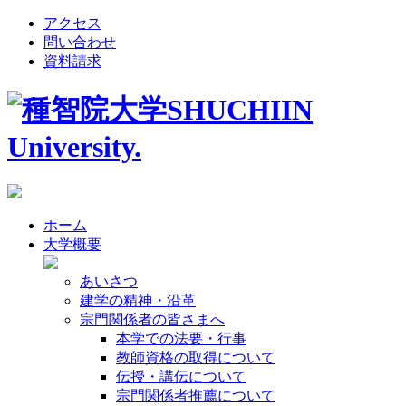
アクセス
問い合わせ
資料請求
ホーム
大学概要
あいさつ
建学の精神・沿革
宗門関係者の皆さまへ
本学での法要・行事
教師資格の取得について
伝授・講伝について
宗門関係者推薦について