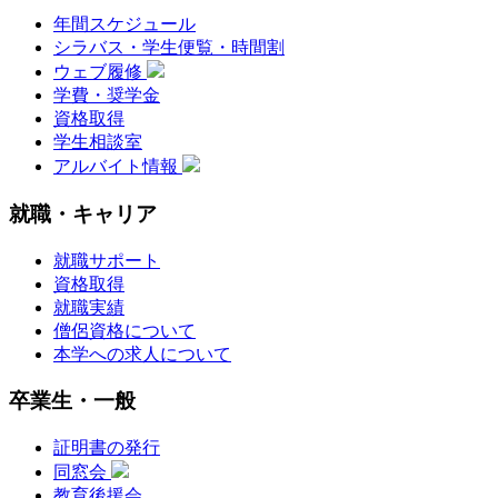
年間スケジュール
シラバス・学生便覧・時間割
ウェブ履修
学費・奨学金
資格取得
学生相談室
アルバイト情報
就職・キャリア
就職サポート
資格取得
就職実績
僧侶資格について
本学への求人について
卒業生・一般
証明書の発行
同窓会
教育後援会