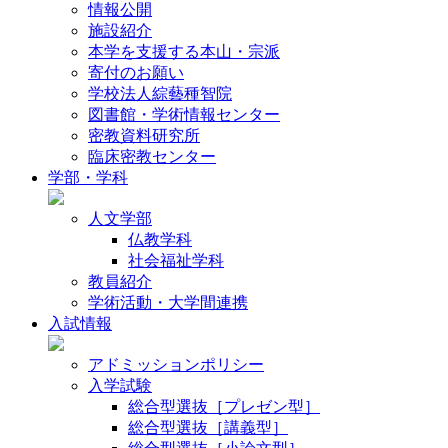
情報公開
施設紹介
本学を支援する本山・宗派
寄付のお願い
学校法人綜藝種智院
図書館・学術情報センター
密教資料研究所
臨床密教センター
学部・学科
人文学部
仏教学科
社会福祉学科
教員紹介
学術活動・大学間連携
入試情報
アドミッションポリシー
入学試験
総合型選抜［プレゼン型］
総合型選抜［講義型］