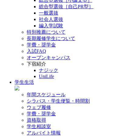
総合型選抜［小論文型］
総合型選抜［自己PR型］
一般選抜
社会人選抜
編入学試験
特別推薦について
長期履修学生について
学費・奨学金
入試FAQ
オープンキャンパス
下宿紹介
ナジック
UniLife
学生生活
年間スケジュール
シラバス・学生便覧・時間割
ウェブ履修
学費・奨学金
資格取得
学生相談室
アルバイト情報