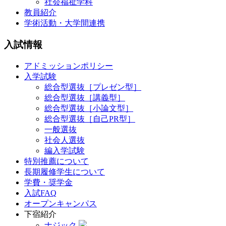
社会福祉学科
教員紹介
学術活動・大学間連携
入試情報
アドミッションポリシー
入学試験
総合型選抜［プレゼン型］
総合型選抜［講義型］
総合型選抜［小論文型］
総合型選抜［自己PR型］
一般選抜
社会人選抜
編入学試験
特別推薦について
長期履修学生について
学費・奨学金
入試FAQ
オープンキャンパス
下宿紹介
ナジック