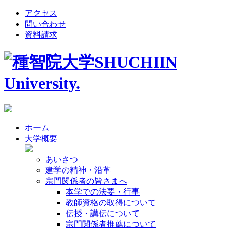
アクセス
問い合わせ
資料請求
ホーム
大学概要
あいさつ
建学の精神・沿革
宗門関係者の皆さまへ
本学での法要・行事
教師資格の取得について
伝授・講伝について
宗門関係者推薦について