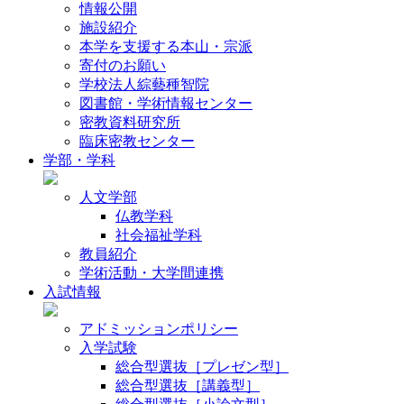
情報公開
施設紹介
本学を支援する本山・宗派
寄付のお願い
学校法人綜藝種智院
図書館・学術情報センター
密教資料研究所
臨床密教センター
学部・学科
人文学部
仏教学科
社会福祉学科
教員紹介
学術活動・大学間連携
入試情報
アドミッションポリシー
入学試験
総合型選抜［プレゼン型］
総合型選抜［講義型］