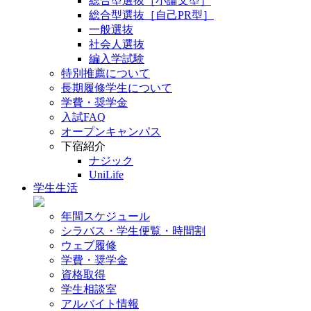
総合型選抜［小論文型］
総合型選抜［自己PR型］
一般選抜
社会人選抜
編入学試験
特別推薦について
長期履修学生について
学費・奨学金
入試FAQ
オープンキャンパス
下宿紹介
ナジック
UniLife
学生生活
年間スケジュール
シラバス・学生便覧・時間割
ウェブ履修
学費・奨学金
資格取得
学生相談室
アルバイト情報