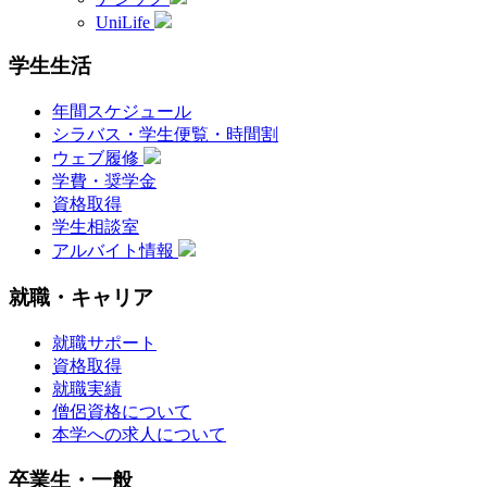
UniLife
学生生活
年間スケジュール
シラバス・学生便覧・時間割
ウェブ履修
学費・奨学金
資格取得
学生相談室
アルバイト情報
就職・キャリア
就職サポート
資格取得
就職実績
僧侶資格について
本学への求人について
卒業生・一般