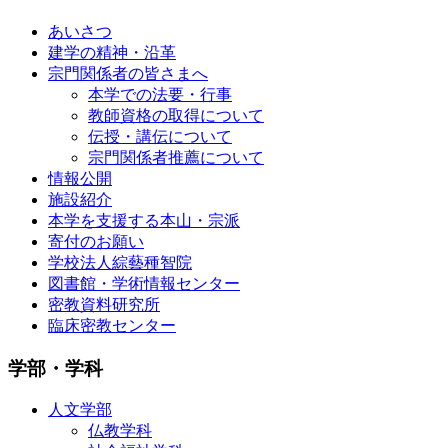
あいさつ
建学の精神・沿革
宗門関係者の皆さまへ
本学での法要・行事
教師資格の取得について
伝授・講伝について
宗門関係者推薦について
情報公開
施設紹介
本学を支援する本山・宗派
寄付のお願い
学校法人綜藝種智院
図書館・学術情報センター
密教資料研究所
臨床密教センター
学部・学科
人文学部
仏教学科