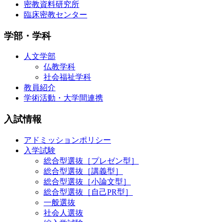
密教資料研究所
臨床密教センター
学部・学科
人文学部
仏教学科
社会福祉学科
教員紹介
学術活動・大学間連携
入試情報
アドミッションポリシー
入学試験
総合型選抜［プレゼン型］
総合型選抜［講義型］
総合型選抜［小論文型］
総合型選抜［自己PR型］
一般選抜
社会人選抜