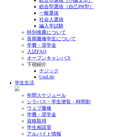
総合型選抜［小論文型］
総合型選抜［自己PR型］
一般選抜
社会人選抜
編入学試験
特別推薦について
長期履修学生について
学費・奨学金
入試FAQ
オープンキャンパス
下宿紹介
ナジック
UniLife
学生生活
年間スケジュール
シラバス・学生便覧・時間割
ウェブ履修
学費・奨学金
資格取得
学生相談室
アルバイト情報