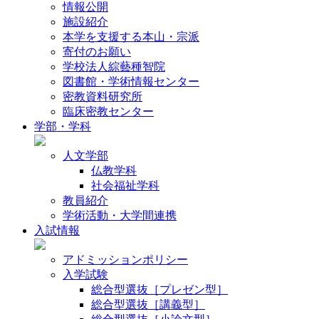
情報公開
施設紹介
本学を支援する本山・宗派
寄付のお願い
学校法人綜藝種智院
図書館・学術情報センター
密教資料研究所
臨床密教センター
学部・学科
人文学部
仏教学科
社会福祉学科
教員紹介
学術活動・大学間連携
入試情報
アドミッションポリシー
入学試験
総合型選抜［プレゼン型］
総合型選抜［講義型］