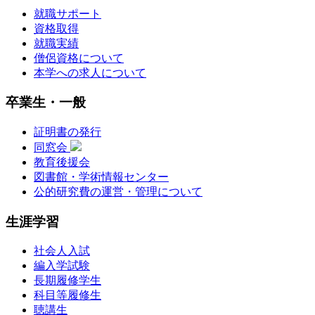
就職サポート
資格取得
就職実績
僧侶資格について
本学への求人について
卒業生・一般
証明書の発行
同窓会
教育後援会
図書館・学術情報センター
公的研究費の運営・管理について
生涯学習
社会人入試
編入学試験
長期履修学生
科目等履修生
聴講生