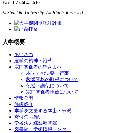
Fax : 075-604-5610
© Shuchiin University. All Rights Reserved.
大学概要
あいさつ
建学の精神・沿革
宗門関係者の皆さまへ
本学での法要・行事
教師資格の取得について
伝授・講伝について
宗門関係者推薦について
情報公開
施設紹介
本学を支援する本山・宗派
寄付のお願い
学校法人綜藝種智院
図書館・学術情報センター