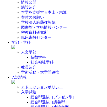
情報公開
施設紹介
本学を支援する本山・宗派
寄付のお願い
学校法人綜藝種智院
図書館・学術情報センター
密教資料研究所
臨床密教センター
学部・学科
人文学部
仏教学科
社会福祉学科
教員紹介
学術活動・大学間連携
入試情報
アドミッションポリシー
入学試験
総合型選抜［プレゼン型］
総合型選抜［講義型］