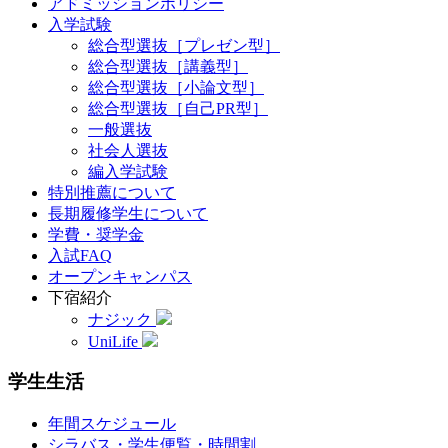
アドミッションポリシー
入学試験
総合型選抜［プレゼン型］
総合型選抜［講義型］
総合型選抜［小論文型］
総合型選抜［自己PR型］
一般選抜
社会人選抜
編入学試験
特別推薦について
長期履修学生について
学費・奨学金
入試FAQ
オープンキャンパス
下宿紹介
ナジック
UniLife
学生生活
年間スケジュール
シラバス・学生便覧・時間割