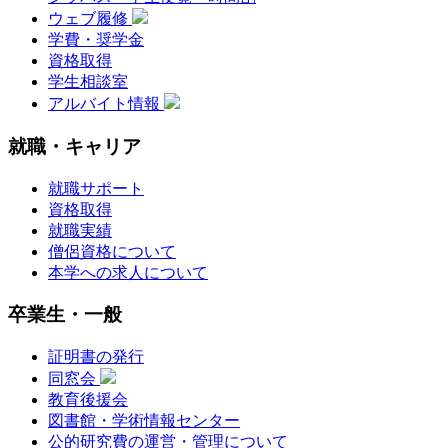
ウェブ履修
学費・奨学金
資格取得
学生相談室
アルバイト情報
就職・キャリア
就職サポート
資格取得
就職実績
僧侶資格について
本学への求人について
卒業生・一般
証明書の発行
同窓会
教育後援会
図書館・学術情報センター
公的研究費の運営・管理について