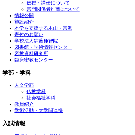
伝授・講伝について
宗門関係者推薦について
情報公開
施設紹介
本学を支援する本山・宗派
寄付のお願い
学校法人綜藝種智院
図書館・学術情報センター
密教資料研究所
臨床密教センター
学部・学科
人文学部
仏教学科
社会福祉学科
教員紹介
学術活動・大学間連携
入試情報