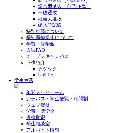
総合型選抜［小論文型］
総合型選抜［自己PR型］
一般選抜
社会人選抜
編入学試験
特別推薦について
長期履修学生について
学費・奨学金
入試FAQ
オープンキャンパス
下宿紹介
ナジック
UniLife
学生生活
年間スケジュール
シラバス・学生便覧・時間割
ウェブ履修
学費・奨学金
資格取得
学生相談室
アルバイト情報