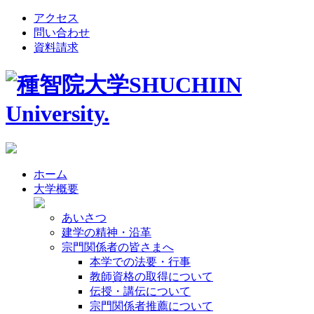
アクセス
問い合わせ
資料請求
ホーム
大学概要
あいさつ
建学の精神・沿革
宗門関係者の皆さまへ
本学での法要・行事
教師資格の取得について
伝授・講伝について
宗門関係者推薦について